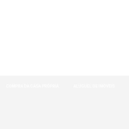
COMPRA DA CASA PRÓPRIA
ALUGUEL DE IMÓVEIS
Suporte completo para a maior
Receba suporte totalmente em
compra da sua vida
português para alugar o seu imóvel
Saiba mais
Saiba mais