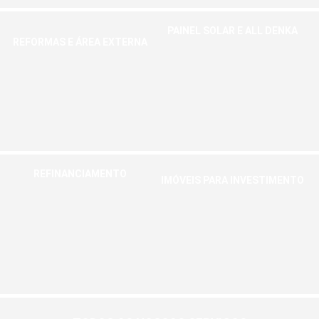
PAINEL SOLAR E ALL DENKA
REFORMAS E ÁREA EXTERNA
Economize energia e dê adeus à
Torne o seu espaço mais seu em
conta de gás, através do combo do
parcelas que cabem no seu bolso
futuro
Saiba mais
Saiba mais
REFINANCIAMENTO
IMÓVEIS PARA INVESTIMENTO
Reduza a parcela do seu imóvel e
Crie renda passiva através de um
ainda faça aquela tão sonhada
dos meios mais seguros e rentáveis
reforma
Saiba mais
Saiba mais